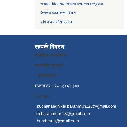
संघिय मामिला तथा सामान्य प्रशासन मन्त्रालय
केन्द्रीय पञ्जीकरण बिभाग
कृषि बजार कोशी प्रदेश
सम्पर्क विवरण
बराहक्षेत्र नगरपालिका
चक्रघट्टि सुनसरी
कोशी प्रदेश
वारुणयन्त्र:- ९८५२०६९९००
E-mail:-
suchanaadhikaribarahmun123@gmail.com
ito.barahamun18@gmail.com
barahmun@gmail.com