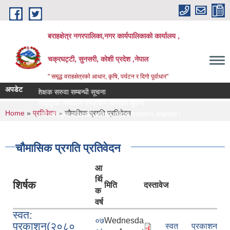
Skip to main content
बराहक्षेत्र नगरपालिका,नगर कार्यपालिकाको कार्यालय ,
चक्रघट्टी, सुनसरी, कोशी प्रदेश ,नेपाल
" समृद्ध वराहक्षेत्रकाे आधार, कृषि, पर्यटन र दिगो पूर्वाधार"
अपडेट
शिक्षक सरुवा सम्बन्धी सूचना
तहबृद्धिको नामावली प्रकाशन गरिएको सूचना
You are here
Home
»
प्रतिवेदन
» चौमासिक प्रगति प्रतिवेदन
नापी अधिकृत परिक्षाको अन्तिम नतिजा प्रकाशन सम्बन्धमा।
सर्भेक्षक परिक्षाको अन्तिम नतिजा प्रकाशन सम्बन्धमा
बिभिन्‍न शिर्षकको दरभाउपत्र आव्हान सम्बन्धी सूचना
चौमासिक प्रगति प्रतिवेदन
आ
र्थि
शिर्षक
मिति
दस्तावेज
क
वर्ष
स्वत:
०७
Wednesda
प्रकाशन(२०८०
स्वत प्रकाशन