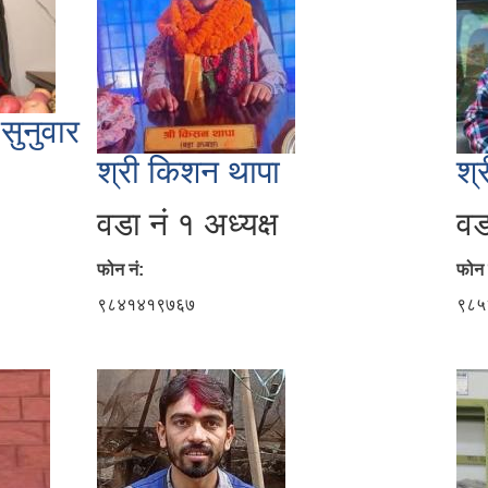
 सुनुवार
श्री किशन थापा
श्
वडा नं १ अध्यक्ष
वड
फोन नं:
फोन 
९८४१४१९७६७
९८५