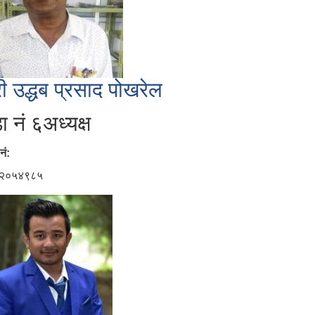
री उद्धब प्रसाद पोखरेल
ा नं ६अध्यक्ष
नं:
२०५४९८५