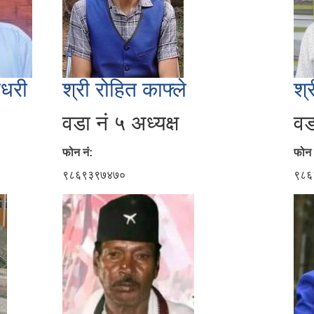
ौधरी
श्री रोहित काफ्ले
श्
वडा नं ५ अध्यक्ष
वड
फोन नं:
फोन 
९८६९३९७४७०
९८६