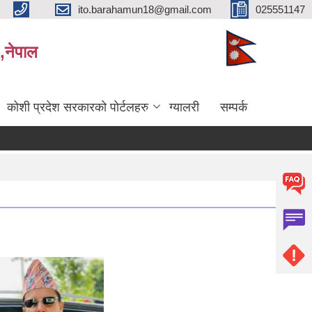
ito.barahamun18@gmail.com
025551147
,नेपाल
कोशी प्रदेश सरकारको पोर्टलहरु
ग्यालरी
सम्पर्क
िजा प्रकाशन सम्बन्धमा।
सर्भेक्षक परिक्षाको अन्तिम नतिजा प्रकाशन सम्बन्धमा
बिभिन्‍न शिर्षकको दरभाउप