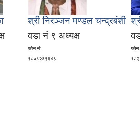
ा
श्री निरञ्जन मण्डल चन्द्रबंशी
श्
्ष
वडा नं ९ अध्यक्ष
वड
फोन नं:
फोन 
९८०८२६९३४३
९८२