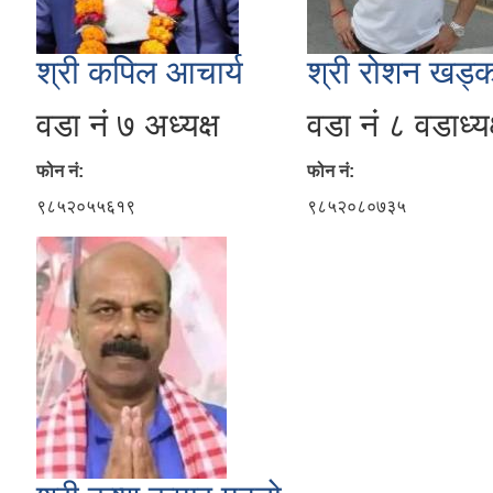
श्री कपिल आचार्य
श्री रोशन खड्क
वडा नं ७ अध्यक्ष
वडा नं ८ वडाध्यक
फोन नं:
फोन नं:
९८५२०५५६१९
९८५२०८०७३५