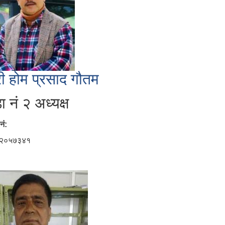
री होम प्रसाद गौतम
ा नं २ अध्यक्ष
नं:
२०५७३४१