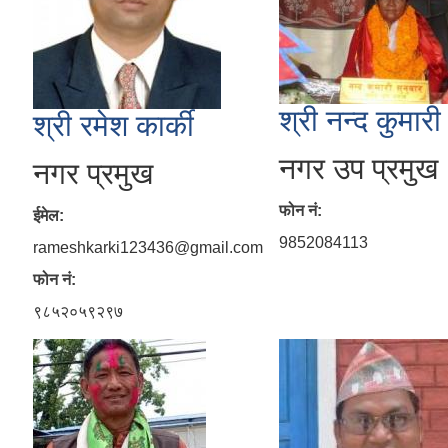
श्री नन्द कुमारी
श्री रमेश कार्की
नगर उप प्रमुख
नगर प्रमुख
फोन नं:
ईमेल:
9852084113
rameshkarki123436@gmail.com
फोन नं:
९८५२०५९२९७