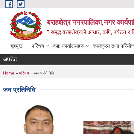
Skip to main content
बराहक्षेत्र नगरपालिका,नगर कार्यप
" समृद्ध वराहक्षेत्रकाे आधार, कृषि, पर्यटन र दि
गृहपृष्ठ
परिचय
वडा कार्यालयहरु
कार्यक्रम तथा परियो
अपडेट
शिक्
You are here
Home
»
परिचय
» जन प्रतिनिधि
जन प्रतिनिधि