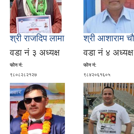
श्री राजदिप लामा
श्री आशाराम च
वडा नं ३ अध्यक्ष
वडा नं ४ अध्यक्ष
फोन नं:
फोन नं:
९८०८२८२१२७
९८४२०६१६०५