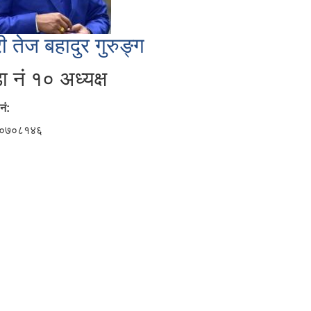
री तेज बहादुर गुरुङ्ग
ा नं १० अध्यक्ष
नं:
०७०८१४६