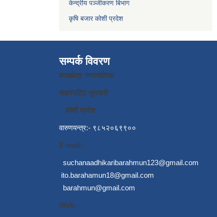
केन्द्रीय पञ्जीकरण बिभाग
कृषि बजार कोशी प्रदेश
सम्पर्क विवरण
बराहक्षेत्र नगरपालिका
चक्रघट्टि सुनसरी
कोशी प्रदेश
वारुणयन्त्र:- ९८५२०६९९००
E-mail:-
suchanaadhikaribarahmun123@gmail.com
ito.barahamun18@gmail.com
barahmun@gmail.com
Web:-