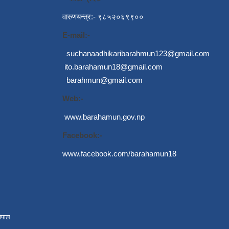
वारुणयन्त्र:- ९८५२०६९९००
E-mail:-
suchanaadhikaribarahmun123@gmail.com
ito.barahamun18@gmail.com
barahmun@gmail.com
Web:-
www.barahamun.gov.np
Facebook:-
www.facebook.com/barahamun18
ेपाल