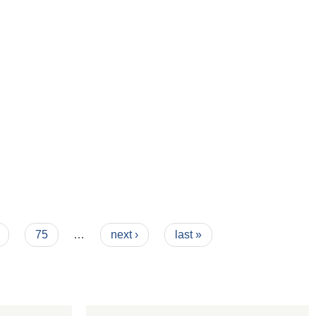
75
…
next ›
last »