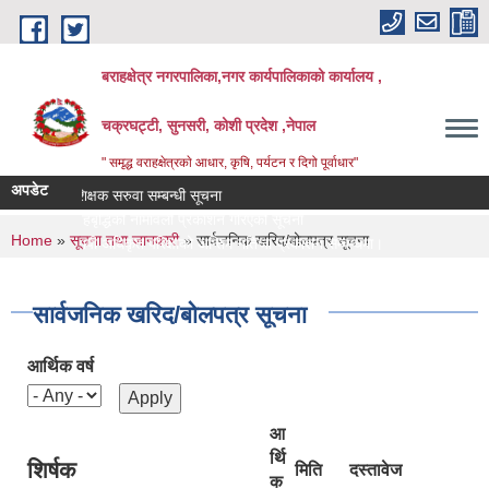
Skip to main content
बराहक्षेत्र नगरपालिका,नगर कार्यपालिकाको कार्यालय ,
चक्रघट्टी, सुनसरी, कोशी प्रदेश ,नेपाल
" समृद्ध वराहक्षेत्रकाे आधार, कृषि, पर्यटन र दिगो पूर्वाधार"
अपडेट
शिक्षक सरुवा सम्बन्धी सूचना
तहबृद्धिको नामावली प्रकाशन गरिएको सूचना
You are here
Home
»
सूचना तथा जानकारी
» सार्वजनिक खरिद/बोलपत्र सूचना
नापी अधिकृत परिक्षाको अन्तिम नतिजा प्रकाशन सम्बन्धमा।
सर्भेक्षक परिक्षाको अन्तिम नतिजा प्रकाशन सम्बन्धमा
बिभिन्‍न शिर्षकको दरभाउपत्र आव्हान सम्बन्धी सूचना
सार्वजनिक खरिद/बोलपत्र सूचना
आर्थिक वर्ष
आ
र्थि
शिर्षक
मिति
दस्तावेज
क