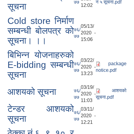
७७
नं ५ सूचना.pdf
सूचना
12:02
Cold store निर्माण
05/13/
सम्बन्धी बोलपत्र को
७६/
2020 -
७७
सूचना। ।।
15:06
बिभिन्न योजनाहरुको
03/22/
E-bidding सम्बन्धी
७६/
package
2020 -
७७
notice.pdf
सूचना
13:23
03/19/
आशयको सूचना
७६/
आशयको
2020 -
७७
सूचना.pdf
11:03
टेन्डर आशयको
03/11/
७६/
2020 -
सूचना
७७
12:21
ठेक्का नं ६, ९, १०, र