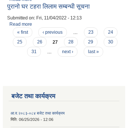
पुरानो घर टहरा लिलाम सम्बन्धी सूचना
२०७९/०४/०१ देखि २०७९/०६/३१ सम्मको बिबरण।।।
Submitted on:
Fri, 11/04/2022 - 12:13
Read more
about पुरानो घर टहरा लिलाम सम्बन्धी सूचना
Pages
« first
‹ previous
…
23
24
25
26
27
28
29
30
31
…
next ›
last »
बजेट तथा कार्यक्रम
आ.व.२०८३-०८४ बजेट तथा कार्यक्रम
मिति:
06/25/2026 - 12:06