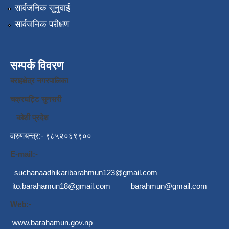
सार्वजनिक सुनुवाई
सार्वजनिक परीक्षण
सम्पर्क विवरण
बराहक्षेत्र नगरपालिका
चक्रघट्टि सुनसरी
कोशी प्रदेश
वारुणयन्त्र:- ९८५२०६९९००
E-mail:-
suchanaadhikaribarahmun123@gmail.com
ito.barahamun18@gmail.com
barahmun@gmail.com
Web:-
www.barahamun.gov.np