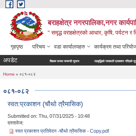
Skip to main content
बराहक्षेत्र नगरपालिका,नगर कार्यप
" समृद्ध वराहक्षेत्रकाे आधार, कृषि, पर्यटन र दि
गृहपृष्ठ
परिचय
वडा कार्यालयहरु
कार्यक्रम तथा परियो
अपडेट
शिक्षक सरुवा सम्बन्धी सूचना
तहबृद्धिको नामावली प्रकाशन गरिएको सूचना
You are here
Home
» ०८१-०८२
०८१-०८२
स्वत:प्रकाशन (चौथो त्रैमासिक)
Submitted on:
Thu, 07/31/2025 - 10:48
दस्तावेज:
स्वत प्रकाशन प्रतिवेदन -चौथो त्रैमासिक - Copy.pdf