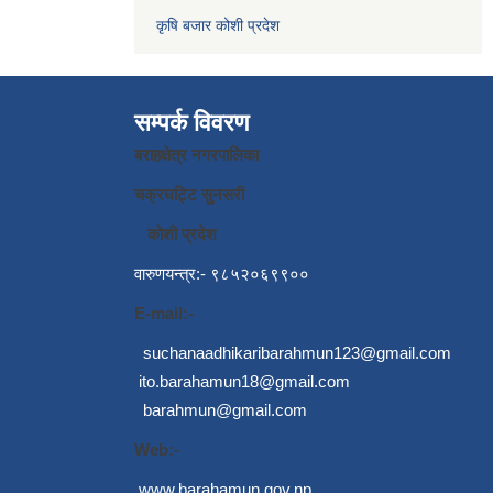
कृषि बजार कोशी प्रदेश
सम्पर्क विवरण
बराहक्षेत्र नगरपालिका
चक्रघट्टि सुनसरी
कोशी प्रदेश
वारुणयन्त्र:- ९८५२०६९९००
E-mail:-
suchanaadhikaribarahmun123@gmail.com
ito.barahamun18@gmail.com
barahmun@gmail.com
Web:-
www.barahamun.gov.np